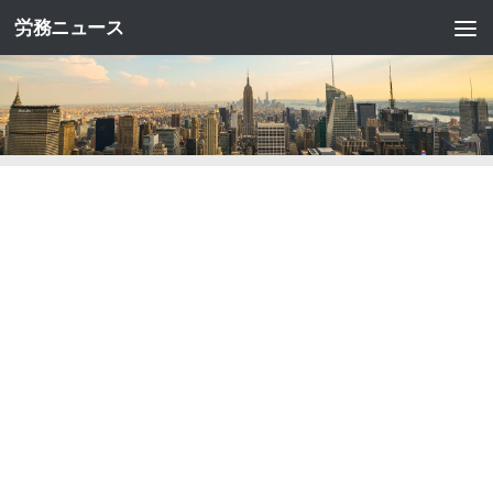
労務ニュース
コンテンツへスキップ