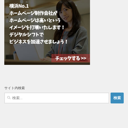
サイト内検索
検
索: