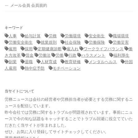
メール会員 会員規約
キーワード
人事
給与計算
労務
労働環境
安全衛生
職場環境
労働安全衛生
就業規則
社会保険
労働保険
労働災害
雇用
採用
定期健康診断
雇入れ
ワークライフバランス
働
き方改革
賃金
労働法
労働
行政
ハラスメント
福利厚生
副業
退職
人材育成
教育研修
メンタルヘルス
外国
人雇用
熱中症予防
モチベーション
当サイトについて
労務ニュースは会社の経営者や労務担当者が必要とする労務に関するニ
ュースを配信しています。
昨今会社では労務に関するトラブルが問題視されています。事前にニュ
ースで今の旬な話題をキャッチすることでトラブル回避に役立てていた
だきたく当サイトが生まれました。
ぜひ、お気に入り登録してサイトチェックしてください。