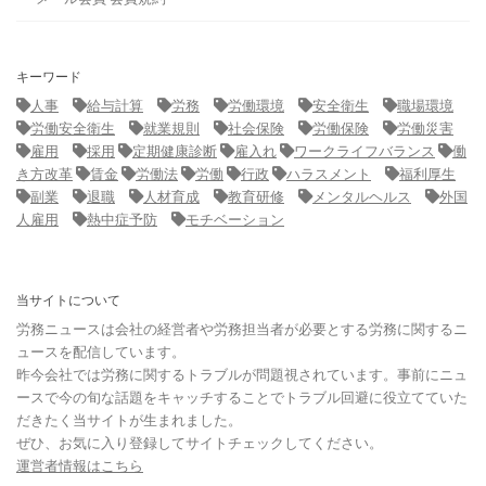
キーワード
人事
給与計算
労務
労働環境
安全衛生
職場環境
労働安全衛生
就業規則
社会保険
労働保険
労働災害
雇用
採用
定期健康診断
雇入れ
ワークライフバランス
働
き方改革
賃金
労働法
労働
行政
ハラスメント
福利厚生
副業
退職
人材育成
教育研修
メンタルヘルス
外国
人雇用
熱中症予防
モチベーション
当サイトについて
労務ニュースは会社の経営者や労務担当者が必要とする労務に関するニ
ュースを配信しています。
昨今会社では労務に関するトラブルが問題視されています。事前にニュ
ースで今の旬な話題をキャッチすることでトラブル回避に役立てていた
だきたく当サイトが生まれました。
ぜひ、お気に入り登録してサイトチェックしてください。
運営者情報はこちら