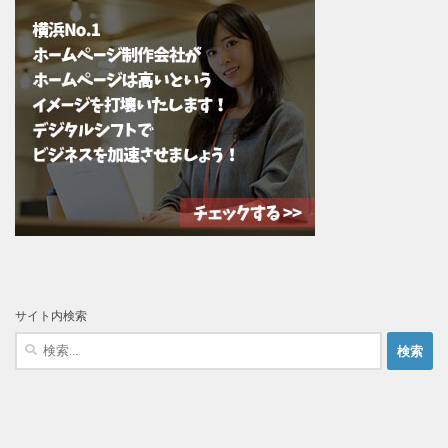
サイト内検索
検
索: