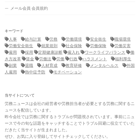
メール会員 会員規約
キーワード
人事
給与計算
労務
労働環境
安全衛生
職場環境
労働安全衛生
就業規則
社会保険
労働保険
労働災害
雇用
採用
定期健康診断
雇入れ
ワークライフバランス
働
き方改革
賃金
労働法
労働
行政
ハラスメント
福利厚生
副業
退職
人材育成
教育研修
メンタルヘルス
外国
人雇用
熱中症予防
モチベーション
当サイトについて
労務ニュースは会社の経営者や労務担当者が必要とする労務に関するニ
ュースを配信しています。
昨今会社では労務に関するトラブルが問題視されています。事前にニュ
ースで今の旬な話題をキャッチすることでトラブル回避に役立てていた
だきたく当サイトが生まれました。
ぜひ、お気に入り登録してサイトチェックしてください。