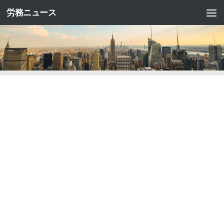
労務ニュース
コンテンツへスキップ