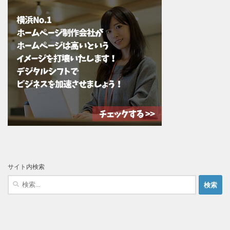
サイト内検索
検
索: