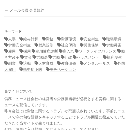
メール会員 会員規約
キーワード
人事
給与計算
労務
労働環境
安全衛生
職場環境
労働安全衛生
就業規則
社会保険
労働保険
労働災害
雇用
採用
定期健康診断
雇入れ
ワークライフバランス
働
き方改革
賃金
労働法
労働
行政
ハラスメント
福利厚生
副業
退職
人材育成
教育研修
メンタルヘルス
外国
人雇用
熱中症予防
モチベーション
当サイトについて
労務ニュースは会社の経営者や労務担当者が必要とする労務に関するニ
ュースを配信しています。
昨今会社では労務に関するトラブルが問題視されています。事前にニュ
ースで今の旬な話題をキャッチすることでトラブル回避に役立てていた
だきたく当サイトが生まれました。
ぜひ、お気に入り登録してサイトチェックしてください。