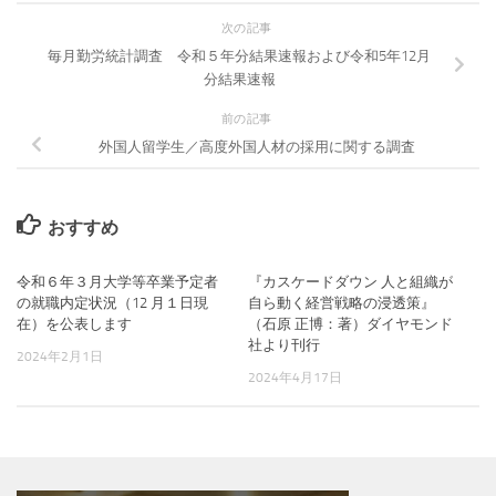
次の記事
毎月勤労統計調査 令和５年分結果速報および令和5年12月
分結果速報
前の記事
外国人留学生／高度外国人材の採用に関する調査
おすすめ
令和６年３月大学等卒業予定者
『カスケードダウン 人と組織が
の就職内定状況（12 月１日現
自ら動く経営戦略の浸透策』
在）を公表します
（石原 正博：著）ダイヤモンド
社より刊行
2024年2月1日
2024年4月17日