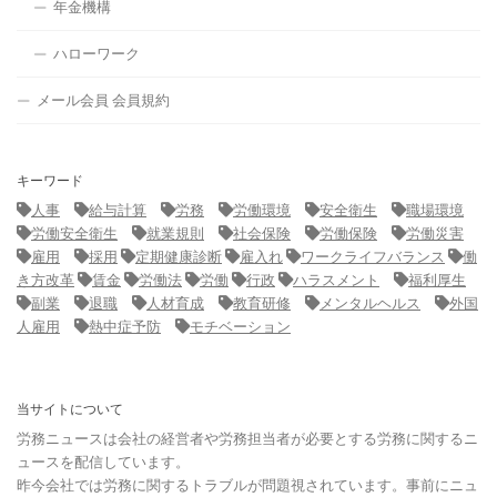
年金機構
ハローワーク
メール会員 会員規約
キーワード
人事
給与計算
労務
労働環境
安全衛生
職場環境
労働安全衛生
就業規則
社会保険
労働保険
労働災害
雇用
採用
定期健康診断
雇入れ
ワークライフバランス
働
き方改革
賃金
労働法
労働
行政
ハラスメント
福利厚生
副業
退職
人材育成
教育研修
メンタルヘルス
外国
人雇用
熱中症予防
モチベーション
当サイトについて
労務ニュースは会社の経営者や労務担当者が必要とする労務に関するニ
ュースを配信しています。
昨今会社では労務に関するトラブルが問題視されています。事前にニュ