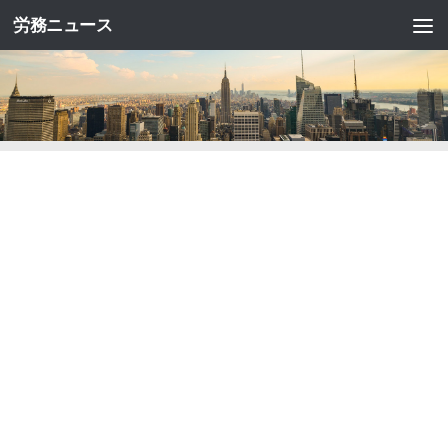
労務ニュース
コンテンツへスキップ