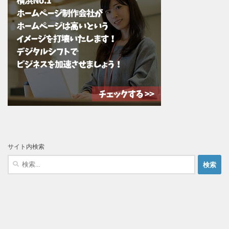
サイト内検索
検
索: