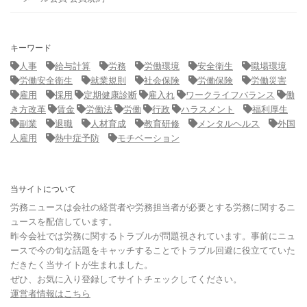
キーワード
人事
給与計算
労務
労働環境
安全衛生
職場環境
労働安全衛生
就業規則
社会保険
労働保険
労働災害
雇用
採用
定期健康診断
雇入れ
ワークライフバランス
働
き方改革
賃金
労働法
労働
行政
ハラスメント
福利厚生
副業
退職
人材育成
教育研修
メンタルヘルス
外国
人雇用
熱中症予防
モチベーション
当サイトについて
労務ニュースは会社の経営者や労務担当者が必要とする労務に関するニ
ュースを配信しています。
昨今会社では労務に関するトラブルが問題視されています。事前にニュ
ースで今の旬な話題をキャッチすることでトラブル回避に役立てていた
だきたく当サイトが生まれました。
ぜひ、お気に入り登録してサイトチェックしてください。
運営者情報はこちら