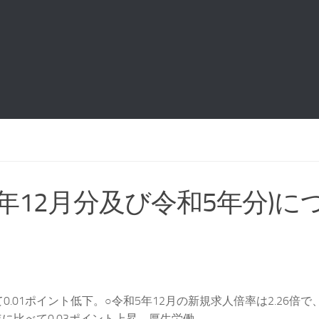
年12月分及び令和5年分)に
0.01ポイント低下。○令和5年12月の新規求人倍率は2.26倍で
比べて0.03ポイント上昇。厚生労働...