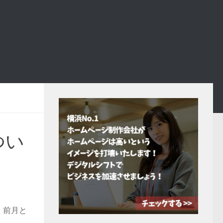
つい
、前月と