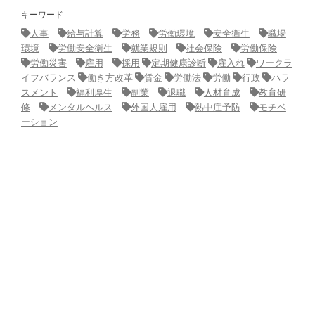
キーワード
人事
給与計算
労務
労働環境
安全衛生
職場
環境
労働安全衛生
就業規則
社会保険
労働保険
労働災害
雇用
採用
定期健康診断
雇入れ
ワークラ
イフバランス
働き方改革
賃金
労働法
労働
行政
ハラ
スメント
福利厚生
副業
退職
人材育成
教育研
修
メンタルヘルス
外国人雇用
熱中症予防
モチベ
ーション