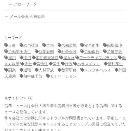
ハローワーク
メール会員 会員規約
キーワード
人事
給与計算
労務
労働環境
安全衛生
職場環境
労働安全衛生
就業規則
社会保険
労働保険
労働災害
雇用
採用
定期健康診断
雇入れ
ワークライフバランス
働
き方改革
賃金
労働法
労働
行政
ハラスメント
福利厚生
副業
退職
人材育成
教育研修
メンタルヘルス
外国
人雇用
熱中症予防
モチベーション
当サイトについて
労務ニュースは会社の経営者や労務担当者が必要とする労務に関するニ
ュースを配信しています。
昨今会社では労務に関するトラブルが問題視されています。事前にニュ
ースで今の旬な話題をキャッチすることでトラブル回避に役立てていた
だきたく当サイトが生まれました。