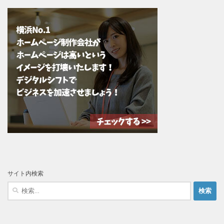
サイト内検索
検
索: