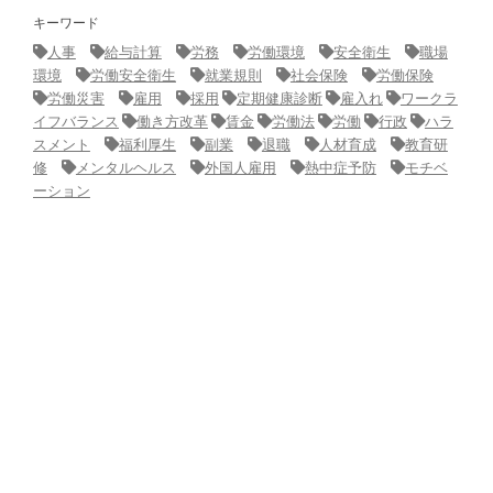
キーワード
人事
給与計算
労務
労働環境
安全衛生
職場
環境
労働安全衛生
就業規則
社会保険
労働保険
労働災害
雇用
採用
定期健康診断
雇入れ
ワークラ
イフバランス
働き方改革
賃金
労働法
労働
行政
ハラ
スメント
福利厚生
副業
退職
人材育成
教育研
修
メンタルヘルス
外国人雇用
熱中症予防
モチベ
ーション