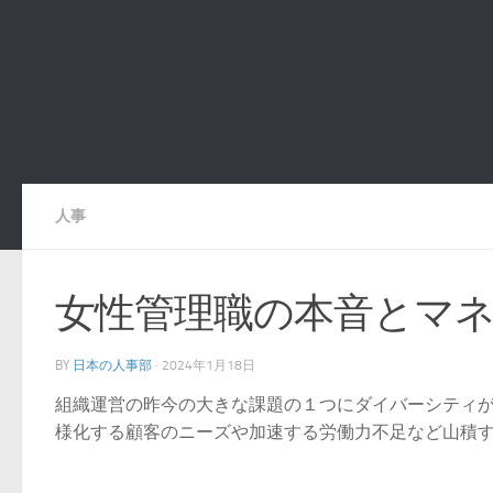
人事
女性管理職の本音とマ
BY
日本の人事部
·
2024年1月18日
組織運営の昨今の大きな課題の１つにダイバーシティ
様化する顧客のニーズや加速する労働力不足など山積する