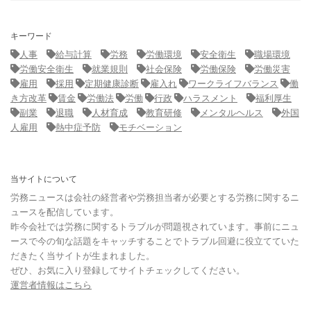
キーワード
人事
給与計算
労務
労働環境
安全衛生
職場環境
労働安全衛生
就業規則
社会保険
労働保険
労働災害
雇用
採用
定期健康診断
雇入れ
ワークライフバランス
働
き方改革
賃金
労働法
労働
行政
ハラスメント
福利厚生
副業
退職
人材育成
教育研修
メンタルヘルス
外国
人雇用
熱中症予防
モチベーション
当サイトについて
労務ニュースは会社の経営者や労務担当者が必要とする労務に関するニ
ュースを配信しています。
昨今会社では労務に関するトラブルが問題視されています。事前にニュ
ースで今の旬な話題をキャッチすることでトラブル回避に役立てていた
だきたく当サイトが生まれました。
ぜひ、お気に入り登録してサイトチェックしてください。
運営者情報はこちら