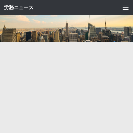
労務ニュース
コンテンツへスキップ