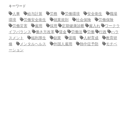
キーワード
人事
給与計算
労務
労働環境
安全衛生
職場
環境
労働安全衛生
就業規則
社会保険
労働保険
労働災害
雇用
採用
定期健康診断
雇入れ
ワークラ
イフバランス
働き方改革
賃金
労働法
労働
行政
ハラ
スメント
福利厚生
副業
退職
人材育成
教育研
修
メンタルヘルス
外国人雇用
熱中症予防
モチベ
ーション