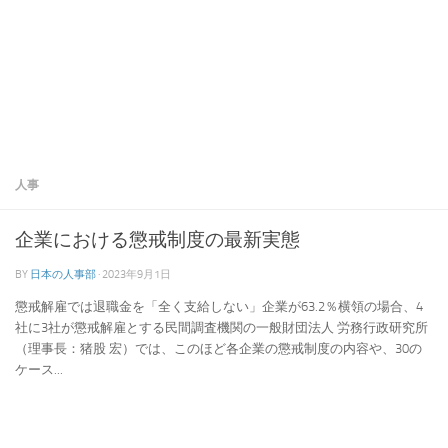
人事
企業における懲戒制度の最新実態
BY
日本の人事部
·
2023年9月1日
懲戒解雇では退職金を「全く支給しない」企業が63.2％横領の場合、4
社に3社が懲戒解雇とする民間調査機関の一般財団法人 労務行政研究所
（理事長：猪股 宏）では、このほど各企業の懲戒制度の内容や、30の
ケース...