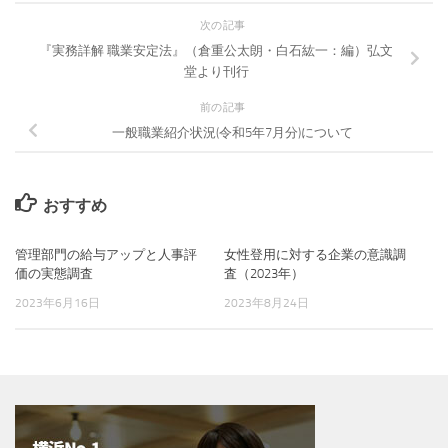
次の記事
『実務詳解 職業安定法』（倉重公太朗・白石紘一：編）弘文
堂より刊行
前の記事
一般職業紹介状況(令和5年7月分)について
おすすめ
管理部門の給与アップと人事評
女性登用に対する企業の意識調
価の実態調査
査（2023年）
2023年6月16日
2023年8月24日