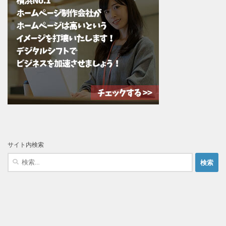
サイト内検索
検
索: