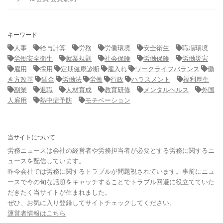
キーワード
人事
給与計算
労務
労働環境
安全衛生
職場環境
労働安全衛生
就業規則
社会保険
労働保険
労働災害
雇用
採用
定期健康診断
雇入れ
ワークライフバランス
働
き方改革
賃金
労働法
労働
行政
ハラスメント
福利厚生
副業
退職
人材育成
教育研修
メンタルヘルス
外国
人雇用
熱中症予防
モチベーション
当サイトについて
労務ニュースは会社の経営者や労務担当者が必要とする労務に関するニ
ュースを配信しています。
昨今会社では労務に関するトラブルが問題視されています。事前にニュ
ースで今の旬な話題をキャッチすることでトラブル回避に役立てていた
だきたく当サイトが生まれました。
ぜひ、お気に入り登録してサイトチェックしてください。
運営者情報はこちら