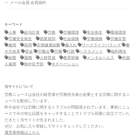
メール会員 会員規約
キーワード
人事
給与計算
労務
労働環境
安全衛生
職場環境
労働安全衛生
就業規則
社会保険
労働保険
労働災害
雇用
採用
定期健康診断
雇入れ
ワークライフバランス
働
き方改革
賃金
労働法
労働
行政
ハラスメント
福利厚生
副業
退職
人材育成
教育研修
メンタルヘルス
外国
人雇用
熱中症予防
モチベーション
当サイトについて
労務ニュースは会社の経営者や労務担当者が必要とする労務に関するニ
ュースを配信しています。
昨今会社では労務に関するトラブルが問題視されています。事前にニュ
ースで今の旬な話題をキャッチすることでトラブル回避に役立てていた
だきたく当サイトが生まれました。
ぜひ、お気に入り登録してサイトチェックしてください。
運営者情報はこちら