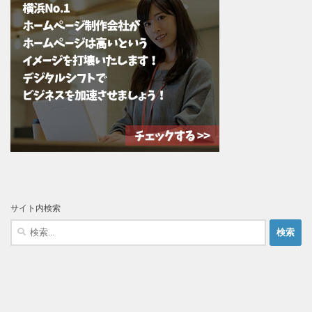
サイト内検索
検
索: