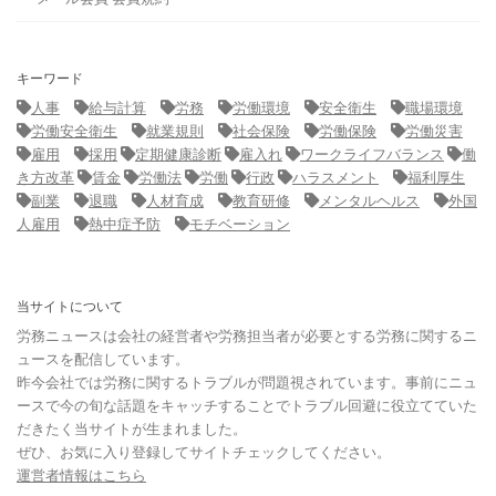
キーワード
人事
給与計算
労務
労働環境
安全衛生
職場環境
労働安全衛生
就業規則
社会保険
労働保険
労働災害
雇用
採用
定期健康診断
雇入れ
ワークライフバランス
働
き方改革
賃金
労働法
労働
行政
ハラスメント
福利厚生
副業
退職
人材育成
教育研修
メンタルヘルス
外国
人雇用
熱中症予防
モチベーション
当サイトについて
労務ニュースは会社の経営者や労務担当者が必要とする労務に関するニ
ュースを配信しています。
昨今会社では労務に関するトラブルが問題視されています。事前にニュ
ースで今の旬な話題をキャッチすることでトラブル回避に役立てていた
だきたく当サイトが生まれました。
ぜひ、お気に入り登録してサイトチェックしてください。
運営者情報はこちら