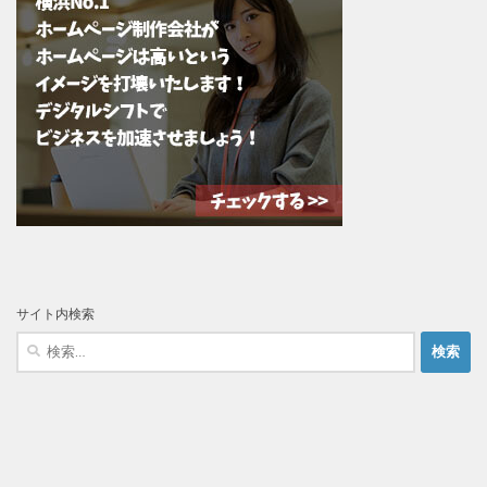
サイト内検索
検
索: