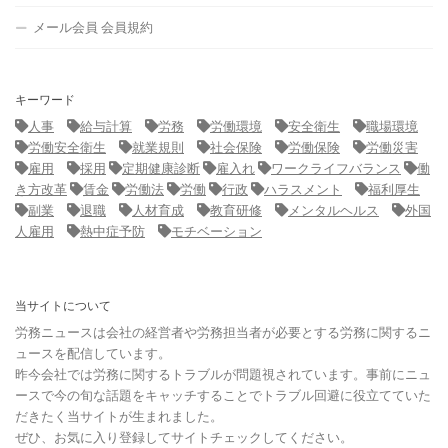
メール会員 会員規約
キーワード
人事
給与計算
労務
労働環境
安全衛生
職場環境
労働安全衛生
就業規則
社会保険
労働保険
労働災害
雇用
採用
定期健康診断
雇入れ
ワークライフバランス
働
き方改革
賃金
労働法
労働
行政
ハラスメント
福利厚生
副業
退職
人材育成
教育研修
メンタルヘルス
外国
人雇用
熱中症予防
モチベーション
当サイトについて
労務ニュースは会社の経営者や労務担当者が必要とする労務に関するニ
ュースを配信しています。
昨今会社では労務に関するトラブルが問題視されています。事前にニュ
ースで今の旬な話題をキャッチすることでトラブル回避に役立てていた
だきたく当サイトが生まれました。
ぜひ、お気に入り登録してサイトチェックしてください。