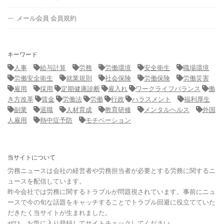
メール会員 会員規約
キーワード
人事
給与計算
労務
労働環境
安全衛生
職場環境
労働安全衛生
就業規則
社会保険
労働保険
労働災害
雇用
採用
定期健康診断
雇入れ
ワークライフバランス
働
き方改革
賃金
労働法
労働
行政
ハラスメント
福利厚生
副業
退職
人材育成
教育研修
メンタルヘルス
外国
人雇用
熱中症予防
モチベーション
当サイトについて
労務ニュースは会社の経営者や労務担当者が必要とする労務に関するニ
ュースを配信しています。
昨今会社では労務に関するトラブルが問題視されています。事前にニュ
ースで今の旬な話題をキャッチすることでトラブル回避に役立てていた
だきたく当サイトが生まれました。
ぜひ、お気に入り登録してサイトチェックしてください。