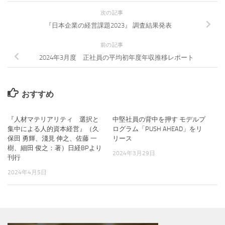
次の記事
『日本企業の経営課題2023』 調査結果発表
前の記事
2024年3月度 正社員の平均初年度年収推移レポート
おすすめ
『人材マテリアリティ 選択と
中堅社員の背中を押す モデルプ
集中による人的資本経営』（久
ログラム「PUSH AHEAD」をリ
保田 勇輝、淺見 伸之、佐藤 一
リース
樹、細田 俊之：著）日経BPより
2024年3月29日
刊行
2024年4月5日