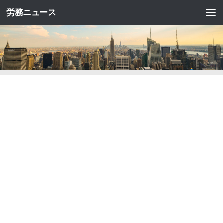
労務ニュース
コンテンツへスキップ