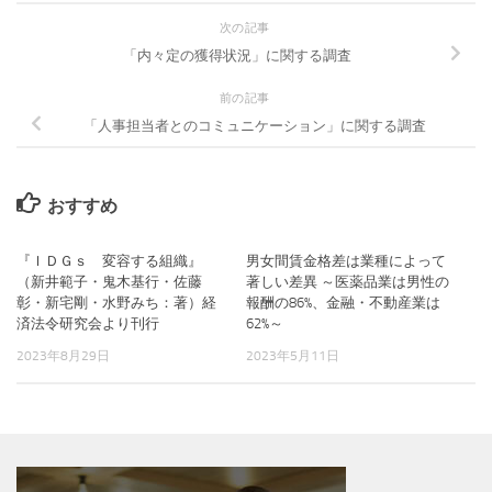
次の記事
「内々定の獲得状況」に関する調査
前の記事
「人事担当者とのコミュニケーション」に関する調査
おすすめ
『ＩＤＧｓ 変容する組織』
男女間賃金格差は業種によって
（新井範子・鬼木基行・佐藤
著しい差異 ～医薬品業は男性の
彰・新宅剛・水野みち：著）経
報酬の86%、金融・不動産業は
済法令研究会より刊行
62%～
2023年8月29日
2023年5月11日