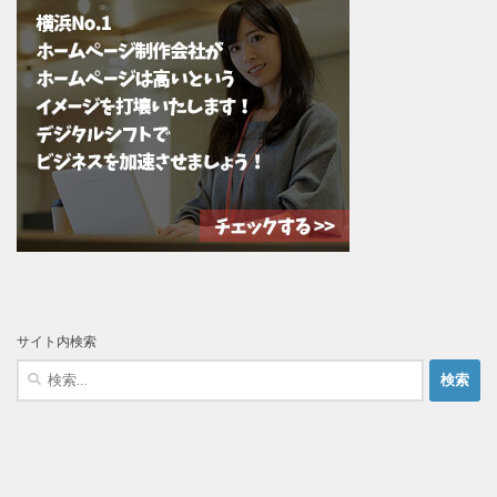
サイト内検索
検
索: