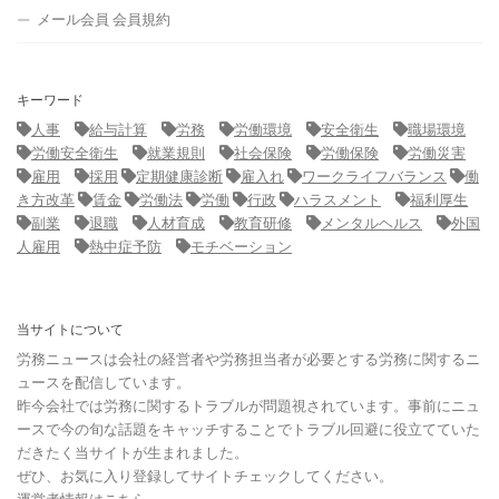
メール会員 会員規約
キーワード
人事
給与計算
労務
労働環境
安全衛生
職場環境
労働安全衛生
就業規則
社会保険
労働保険
労働災害
雇用
採用
定期健康診断
雇入れ
ワークライフバランス
働
き方改革
賃金
労働法
労働
行政
ハラスメント
福利厚生
副業
退職
人材育成
教育研修
メンタルヘルス
外国
人雇用
熱中症予防
モチベーション
当サイトについて
労務ニュースは会社の経営者や労務担当者が必要とする労務に関するニ
ュースを配信しています。
昨今会社では労務に関するトラブルが問題視されています。事前にニュ
ースで今の旬な話題をキャッチすることでトラブル回避に役立てていた
だきたく当サイトが生まれました。
ぜひ、お気に入り登録してサイトチェックしてください。