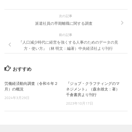
次の記事
派遣社員の早期離職に関する調査
前の記事
『人口減少時代に経営を強くする人事のためのデータの見
方・使い方』（林 明文：編著）中央経済社より刊行
おすすめ
労働経済動向調査（令和６年２
『ジョブ・クラフティングのマ
月）の概況
ネジメント』（森永雄太：著）
千倉書房より刊行
2024年3月29日
2023年10月17日