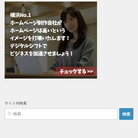
サイト内検索
検
索: