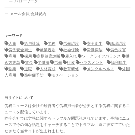
ハローワーク
メール会員 会員規約
キーワード
人事
給与計算
労務
労働環境
安全衛生
職場環境
労働安全衛生
就業規則
社会保険
労働保険
労働災害
雇用
採用
定期健康診断
雇入れ
ワークライフバランス
働
き方改革
賃金
労働法
労働
行政
ハラスメント
福利厚生
副業
退職
人材育成
教育研修
メンタルヘルス
外国
人雇用
熱中症予防
モチベーション
当サイトについて
労務ニュースは会社の経営者や労務担当者が必要とする労務に関するニ
ュースを配信しています。
昨今会社では労務に関するトラブルが問題視されています。事前にニュ
ースで今の旬な話題をキャッチすることでトラブル回避に役立てていた
だきたく当サイトが生まれました。