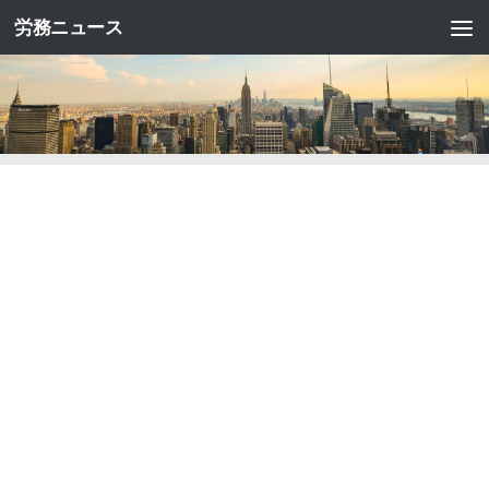
労務ニュース
コンテンツへスキップ