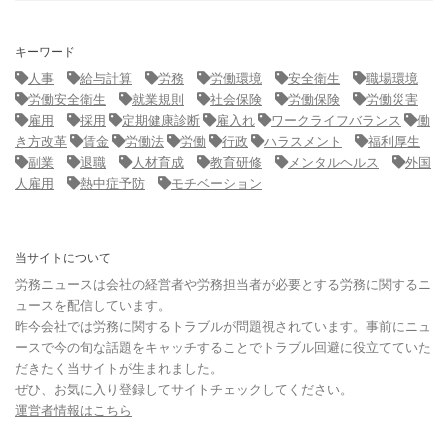
キーワード
人事
給与計算
労務
労働環境
安全衛生
職場環境
労働安全衛生
就業規則
社会保険
労働保険
労働災害
雇用
採用
定期健康診断
雇入れ
ワークライフバランス
働
き方改革
賃金
労働法
労働
行政
ハラスメント
福利厚生
副業
退職
人材育成
教育研修
メンタルヘルス
外国
人雇用
熱中症予防
モチベーション
当サイトについて
労務ニュースは会社の経営者や労務担当者が必要とする労務に関するニ
ュースを配信しています。
昨今会社では労務に関するトラブルが問題視されています。事前にニュ
ースで今の旬な話題をキャッチすることでトラブル回避に役立てていた
だきたく当サイトが生まれました。
ぜひ、お気に入り登録してサイトチェックしてください。
運営者情報はこちら