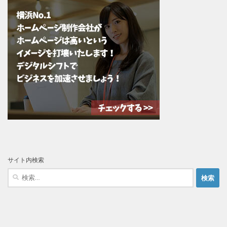
サイト内検索
検
索: