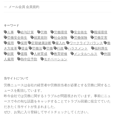
メール会員 会員規約
キーワード
人事
給与計算
労務
労働環境
安全衛生
職場環境
労働安全衛生
就業規則
社会保険
労働保険
労働災害
雇用
採用
定期健康診断
雇入れ
ワークライフバランス
働
き方改革
賃金
労働法
労働
行政
ハラスメント
福利厚生
副業
退職
人材育成
教育研修
メンタルヘルス
外国
人雇用
熱中症予防
モチベーション
当サイトについて
労務ニュースは会社の経営者や労務担当者が必要とする労務に関するニ
ュースを配信しています。
昨今会社では労務に関するトラブルが問題視されています。事前にニュ
ースで今の旬な話題をキャッチすることでトラブル回避に役立てていた
だきたく当サイトが生まれました。
ぜひ、お気に入り登録してサイトチェックしてください。