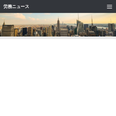
労務ニュース
コンテンツへスキップ