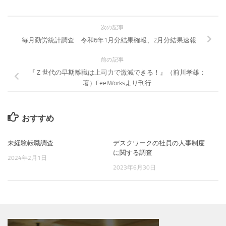
次の記事
毎月勤労統計調査 令和6年1月分結果確報、2月分結果速報
前の記事
『Ｚ世代の早期離職は上司力で激減できる！』（前川孝雄：
著）FeelWorksより刊行
おすすめ
未経験転職調査
デスクワークの社員の人事制度
に関する調査
2024年2月1日
2023年6月30日