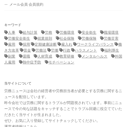
メール会員 会員規約
キーワード
人事
給与計算
労務
労働環境
安全衛生
職場環境
労働安全衛生
就業規則
社会保険
労働保険
労働災害
雇用
採用
定期健康診断
雇入れ
ワークライフバランス
働
き方改革
賃金
労働法
労働
行政
ハラスメント
福利厚生
副業
退職
人材育成
教育研修
メンタルヘルス
外国
人雇用
熱中症予防
モチベーション
当サイトについて
労務ニュースは会社の経営者や労務担当者が必要とする労務に関するニ
ュースを配信しています。
昨今会社では労務に関するトラブルが問題視されています。事前にニュ
ースで今の旬な話題をキャッチすることでトラブル回避に役立てていた
だきたく当サイトが生まれました。
ぜひ、お気に入り登録してサイトチェックしてください。
運営者情報はこちら