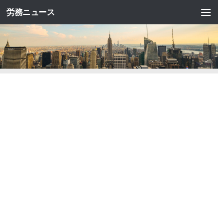
労務ニュース
コンテンツへスキップ