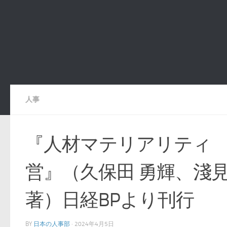
人事
『人材マテリアリティ
営』（久保田 勇輝、淺見
著）日経BPより刊行
BY
日本の人事部
·
2024年4月5日