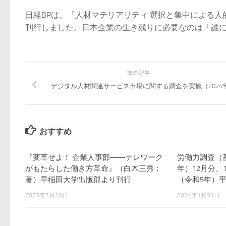
日経BPは、『人材マテリアリティ 選択と集中による人
刊行しました。日本企業の生き残りに必要なのは「誰に投
前の記事
デジタル人材関連サービス市場に関する調査を実施（2024
おすすめ
『変革せよ！ 企業人事部――テレワーク
労働力調査（基
がもたらした働き方革命』（白木三秀：
年）12月分、1
著）早稲田大学出版部より刊行
（令和5年）
2023年7月20日
2024年1月31日