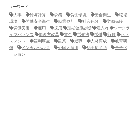
キーワード
人事
給与計算
労務
労働環境
安全衛生
職場
環境
労働安全衛生
就業規則
社会保険
労働保険
労働災害
雇用
採用
定期健康診断
雇入れ
ワークラ
イフバランス
働き方改革
賃金
労働法
労働
行政
ハラ
スメント
福利厚生
副業
退職
人材育成
教育研
修
メンタルヘルス
外国人雇用
熱中症予防
モチベ
ーション