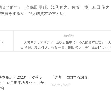
的資本経営』（久保田 勇輝、淺見 伸之、佐藤 一樹、細田 俊之
資をするか」だ人的資本経営とい...
次の記事
年）
『人材マテリアリティ 選択と集中による人的資本経営』（久
田 勇輝、淺見 伸之、佐藤 一樹、細田 俊之：著）日経BPより
本集計）2023年（令和5
「選考」に関する調査
0～12月期平均及び2023年
2024年4月26日
平均