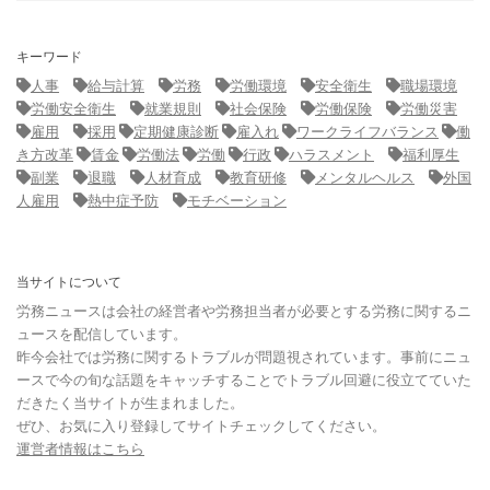
キーワード
人事
給与計算
労務
労働環境
安全衛生
職場環境
労働安全衛生
就業規則
社会保険
労働保険
労働災害
雇用
採用
定期健康診断
雇入れ
ワークライフバランス
働
き方改革
賃金
労働法
労働
行政
ハラスメント
福利厚生
副業
退職
人材育成
教育研修
メンタルヘルス
外国
人雇用
熱中症予防
モチベーション
当サイトについて
労務ニュースは会社の経営者や労務担当者が必要とする労務に関するニ
ュースを配信しています。
昨今会社では労務に関するトラブルが問題視されています。事前にニュ
ースで今の旬な話題をキャッチすることでトラブル回避に役立てていた
だきたく当サイトが生まれました。
ぜひ、お気に入り登録してサイトチェックしてください。
運営者情報はこちら