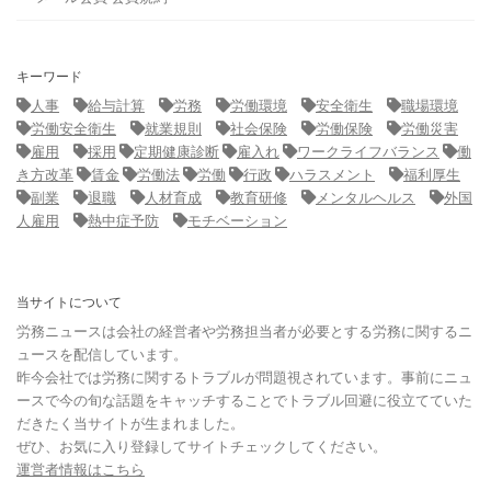
キーワード
人事
給与計算
労務
労働環境
安全衛生
職場環境
労働安全衛生
就業規則
社会保険
労働保険
労働災害
雇用
採用
定期健康診断
雇入れ
ワークライフバランス
働
き方改革
賃金
労働法
労働
行政
ハラスメント
福利厚生
副業
退職
人材育成
教育研修
メンタルヘルス
外国
人雇用
熱中症予防
モチベーション
当サイトについて
労務ニュースは会社の経営者や労務担当者が必要とする労務に関するニ
ュースを配信しています。
昨今会社では労務に関するトラブルが問題視されています。事前にニュ
ースで今の旬な話題をキャッチすることでトラブル回避に役立てていた
だきたく当サイトが生まれました。
ぜひ、お気に入り登録してサイトチェックしてください。
運営者情報はこちら