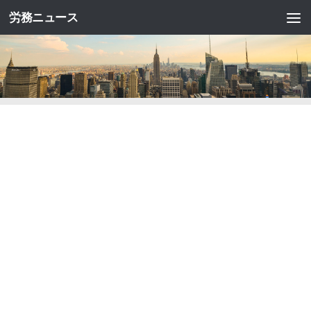
労務ニュース
コンテンツへスキップ