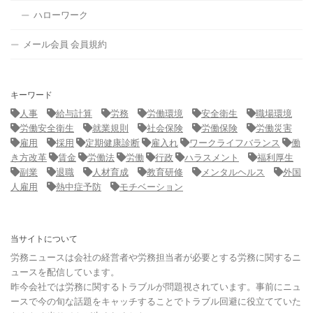
ハローワーク
メール会員 会員規約
キーワード
人事
給与計算
労務
労働環境
安全衛生
職場環境
労働安全衛生
就業規則
社会保険
労働保険
労働災害
雇用
採用
定期健康診断
雇入れ
ワークライフバランス
働
き方改革
賃金
労働法
労働
行政
ハラスメント
福利厚生
副業
退職
人材育成
教育研修
メンタルヘルス
外国
人雇用
熱中症予防
モチベーション
当サイトについて
労務ニュースは会社の経営者や労務担当者が必要とする労務に関するニ
ュースを配信しています。
昨今会社では労務に関するトラブルが問題視されています。事前にニュ
ースで今の旬な話題をキャッチすることでトラブル回避に役立てていた