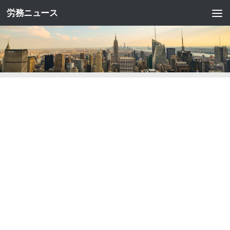
労務ニュース
コンテンツへスキップ