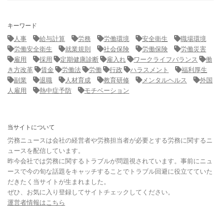
キーワード
人事
給与計算
労務
労働環境
安全衛生
職場環境
労働安全衛生
就業規則
社会保険
労働保険
労働災害
雇用
採用
定期健康診断
雇入れ
ワークライフバランス
働
き方改革
賃金
労働法
労働
行政
ハラスメント
福利厚生
副業
退職
人材育成
教育研修
メンタルヘルス
外国
人雇用
熱中症予防
モチベーション
当サイトについて
労務ニュースは会社の経営者や労務担当者が必要とする労務に関するニ
ュースを配信しています。
昨今会社では労務に関するトラブルが問題視されています。事前にニュ
ースで今の旬な話題をキャッチすることでトラブル回避に役立てていた
だきたく当サイトが生まれました。
ぜひ、お気に入り登録してサイトチェックしてください。
運営者情報はこちら