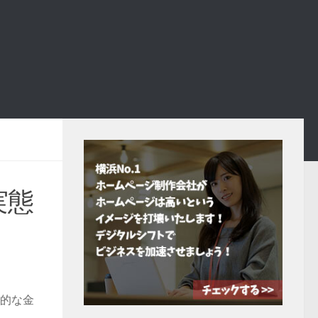
実態
均的な金