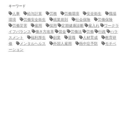
キーワード
人事
給与計算
労務
労働環境
安全衛生
職場
環境
労働安全衛生
就業規則
社会保険
労働保険
労働災害
雇用
採用
定期健康診断
雇入れ
ワークラ
イフバランス
働き方改革
賃金
労働法
労働
行政
ハラ
スメント
福利厚生
副業
退職
人材育成
教育研
修
メンタルヘルス
外国人雇用
熱中症予防
モチベ
ーション