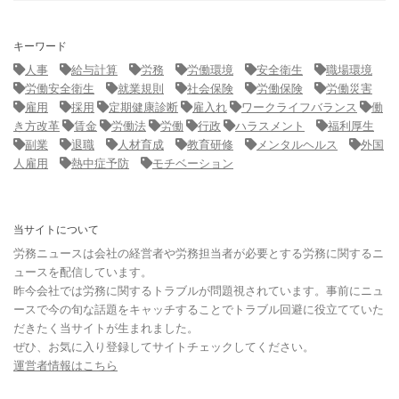
キーワード
人事
給与計算
労務
労働環境
安全衛生
職場環境
労働安全衛生
就業規則
社会保険
労働保険
労働災害
雇用
採用
定期健康診断
雇入れ
ワークライフバランス
働
き方改革
賃金
労働法
労働
行政
ハラスメント
福利厚生
副業
退職
人材育成
教育研修
メンタルヘルス
外国
人雇用
熱中症予防
モチベーション
当サイトについて
労務ニュースは会社の経営者や労務担当者が必要とする労務に関するニ
ュースを配信しています。
昨今会社では労務に関するトラブルが問題視されています。事前にニュ
ースで今の旬な話題をキャッチすることでトラブル回避に役立てていた
だきたく当サイトが生まれました。
ぜひ、お気に入り登録してサイトチェックしてください。
運営者情報はこちら