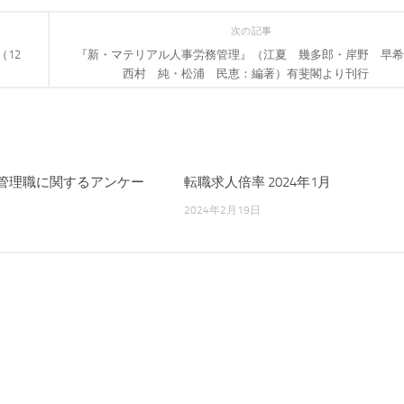
次の記事
12
『新・マテリアル人事労務管理』（江夏 幾多郎・岸野 早希
西村 純・松浦 民恵：編著）有斐閣より刊行
性管理職に関するアンケー
転職求人倍率 2024年1月
2024年2月19日