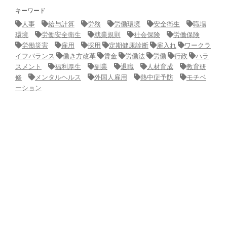
キーワード
人事
給与計算
労務
労働環境
安全衛生
職場
環境
労働安全衛生
就業規則
社会保険
労働保険
労働災害
雇用
採用
定期健康診断
雇入れ
ワークラ
イフバランス
働き方改革
賃金
労働法
労働
行政
ハラ
スメント
福利厚生
副業
退職
人材育成
教育研
修
メンタルヘルス
外国人雇用
熱中症予防
モチベ
ーション