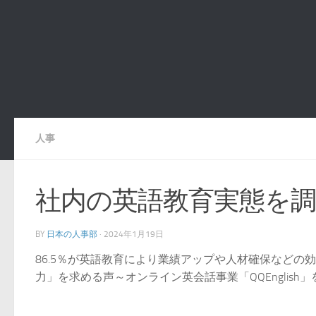
人事
社内の英語教育実態を調
BY
日本の人事部
·
2024年1月19日
86.5％が英語教育により業績アップや人材確保など
力」を求める声～オンライン英会話事業「QQEnglish」を展開