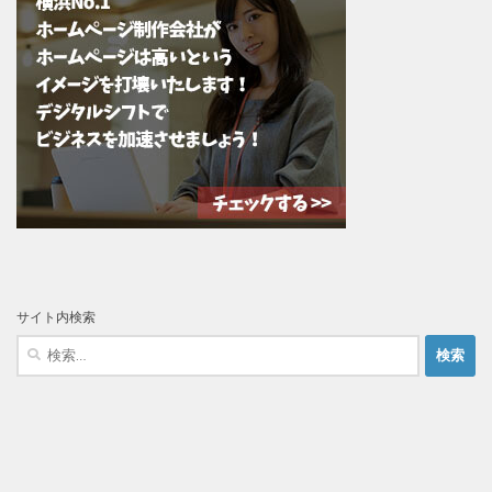
サイト内検索
検
索: