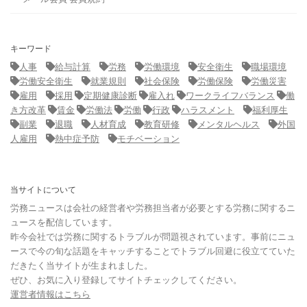
キーワード
人事
給与計算
労務
労働環境
安全衛生
職場環境
労働安全衛生
就業規則
社会保険
労働保険
労働災害
雇用
採用
定期健康診断
雇入れ
ワークライフバランス
働
き方改革
賃金
労働法
労働
行政
ハラスメント
福利厚生
副業
退職
人材育成
教育研修
メンタルヘルス
外国
人雇用
熱中症予防
モチベーション
当サイトについて
労務ニュースは会社の経営者や労務担当者が必要とする労務に関するニ
ュースを配信しています。
昨今会社では労務に関するトラブルが問題視されています。事前にニュ
ースで今の旬な話題をキャッチすることでトラブル回避に役立てていた
だきたく当サイトが生まれました。
ぜひ、お気に入り登録してサイトチェックしてください。
運営者情報はこちら