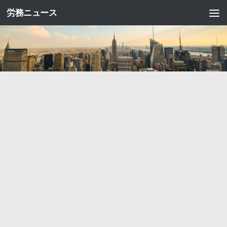
労務ニュース
コンテンツへスキップ