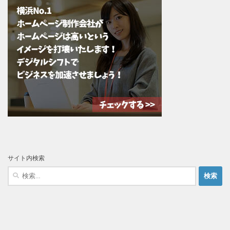
サイト内検索
検
索: