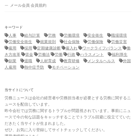
メール会員 会員規約
キーワード
人事
給与計算
労務
労働環境
安全衛生
職場環境
労働安全衛生
就業規則
社会保険
労働保険
労働災害
雇用
採用
定期健康診断
雇入れ
ワークライフバランス
働
き方改革
賃金
労働法
労働
行政
ハラスメント
福利厚生
副業
退職
人材育成
教育研修
メンタルヘルス
外国
人雇用
熱中症予防
モチベーション
当サイトについて
労務ニュースは会社の経営者や労務担当者が必要とする労務に関するニ
ュースを配信しています。
昨今会社では労務に関するトラブルが問題視されています。事前にニュ
ースで今の旬な話題をキャッチすることでトラブル回避に役立てていた
だきたく当サイトが生まれました。
ぜひ、お気に入り登録してサイトチェックしてください。