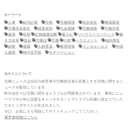
キーワード
人事
給与計算
労務
労働環境
安全衛生
職場環境
労働安全衛生
就業規則
社会保険
労働保険
労働災害
雇用
採用
定期健康診断
雇入れ
ワークライフバランス
働
き方改革
賃金
労働法
労働
行政
ハラスメント
福利厚生
副業
退職
人材育成
教育研修
メンタルヘルス
外国
人雇用
熱中症予防
モチベーション
当サイトについて
労務ニュースは会社の経営者や労務担当者が必要とする労務に関するニ
ュースを配信しています。
昨今会社では労務に関するトラブルが問題視されています。事前にニュ
ースで今の旬な話題をキャッチすることでトラブル回避に役立てていた
だきたく当サイトが生まれました。
ぜひ、お気に入り登録してサイトチェックしてください。
運営者情報はこちら