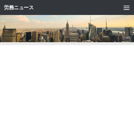
労務ニュース
コンテンツへスキップ