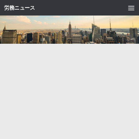
労務ニュース
コンテンツへスキップ