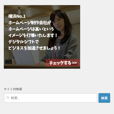
サイト内検索
検
索: