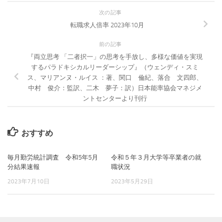
次の記事
転職求人倍率 2023年10月
前の記事
『両立思考 「二者択一」の思考を手放し、多様な価値を実現
するパラドキシカルリーダーシップ』（ウェンディ・スミ
ス、マリアンヌ・ルイス ：著、関口 倫紀、落合 文四郎、
中村 俊介：監訳、二木 夢子：訳）日本能率協会マネジメ
ントセンターより刊行
おすすめ
毎月勤労統計調査 令和5年5月
令和５年３月大学等卒業者の就
分結果速報
職状況
2023年7月10日
2023年5月29日