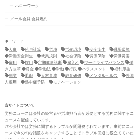
ハローワーク
メール会員 会員規約
キーワード
人事
給与計算
労務
労働環境
安全衛生
職場環境
労働安全衛生
就業規則
社会保険
労働保険
労働災害
雇用
採用
定期健康診断
雇入れ
ワークライフバランス
働
き方改革
賃金
労働法
労働
行政
ハラスメント
福利厚生
副業
退職
人材育成
教育研修
メンタルヘルス
外国
人雇用
熱中症予防
モチベーション
当サイトについて
労務ニュースは会社の経営者や労務担当者が必要とする労務に関するニ
ュースを配信しています。
昨今会社では労務に関するトラブルが問題視されています。事前にニュ
ースで今の旬な話題をキャッチすることでトラブル回避に役立てていた