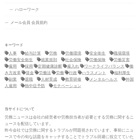
ハローワーク
メール会員 会員規約
キーワード
人事
給与計算
労務
労働環境
安全衛生
職場環境
労働安全衛生
就業規則
社会保険
労働保険
労働災害
雇用
採用
定期健康診断
雇入れ
ワークライフバランス
働
き方改革
賃金
労働法
労働
行政
ハラスメント
福利厚生
副業
退職
人材育成
教育研修
メンタルヘルス
外国
人雇用
熱中症予防
モチベーション
当サイトについて
労務ニュースは会社の経営者や労務担当者が必要とする労務に関するニ
ュースを配信しています。
昨今会社では労務に関するトラブルが問題視されています。事前にニュ
ースで今の旬な話題をキャッチすることでトラブル回避に役立てていた