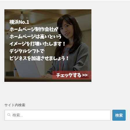
サイト内検索
検
索: