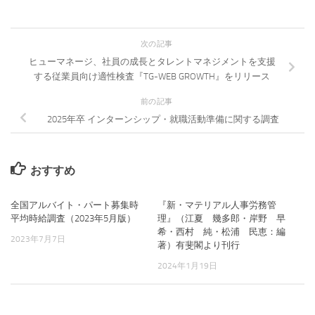
次の記事
ヒューマネージ、社員の成長とタレントマネジメントを支援
する従業員向け適性検査『TG-WEB GROWTH』をリリース
前の記事
2025年卒 インターンシップ・就職活動準備に関する調査
おすすめ
全国アルバイト・パート募集時
『新・マテリアル人事労務管
平均時給調査（2023年5月版）
理』（江夏 幾多郎・岸野 早
希・西村 純・松浦 民恵：編
2023年7月7日
著）有斐閣より刊行
2024年1月19日