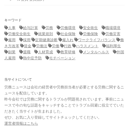
キーワード
人事
給与計算
労務
労働環境
安全衛生
職場環境
労働安全衛生
就業規則
社会保険
労働保険
労働災害
雇用
採用
定期健康診断
雇入れ
ワークライフバランス
働
き方改革
賃金
労働法
労働
行政
ハラスメント
福利厚生
副業
退職
人材育成
教育研修
メンタルヘルス
外国
人雇用
熱中症予防
モチベーション
当サイトについて
労務ニュースは会社の経営者や労務担当者が必要とする労務に関するニ
ュースを配信しています。
昨今会社では労務に関するトラブルが問題視されています。事前にニュ
ースで今の旬な話題をキャッチすることでトラブル回避に役立てていた
だきたく当サイトが生まれました。
ぜひ、お気に入り登録してサイトチェックしてください。
運営者情報はこちら