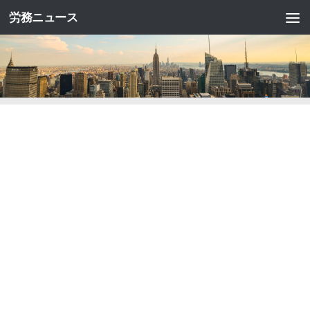
労務ニュース
コンテンツへスキップ