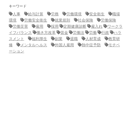
キーワード
人事
給与計算
労務
労働環境
安全衛生
職場
環境
労働安全衛生
就業規則
社会保険
労働保険
労働災害
雇用
採用
定期健康診断
雇入れ
ワークラ
イフバランス
働き方改革
賃金
労働法
労働
行政
ハラ
スメント
福利厚生
副業
退職
人材育成
教育研
修
メンタルヘルス
外国人雇用
熱中症予防
モチベ
ーション