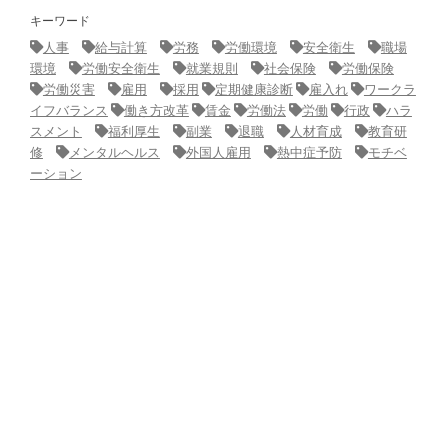
キーワード
人事
給与計算
労務
労働環境
安全衛生
職場
環境
労働安全衛生
就業規則
社会保険
労働保険
労働災害
雇用
採用
定期健康診断
雇入れ
ワークラ
イフバランス
働き方改革
賃金
労働法
労働
行政
ハラ
スメント
福利厚生
副業
退職
人材育成
教育研
修
メンタルヘルス
外国人雇用
熱中症予防
モチベ
ーション