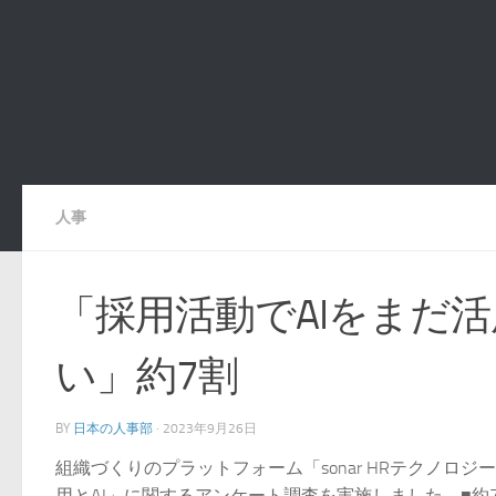
人事
「採用活動でAIをまだ
い」約7割
BY
日本の人事部
·
2023年9月26日
組織づくりのプラットフォーム「sonar HRテクノロジー
用とAI」に関するアンケート調査を実施しました。■約7割