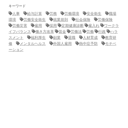
キーワード
人事
給与計算
労務
労働環境
安全衛生
職場
環境
労働安全衛生
就業規則
社会保険
労働保険
労働災害
雇用
採用
定期健康診断
雇入れ
ワークラ
イフバランス
働き方改革
賃金
労働法
労働
行政
ハラ
スメント
福利厚生
副業
退職
人材育成
教育研
修
メンタルヘルス
外国人雇用
熱中症予防
モチベ
ーション