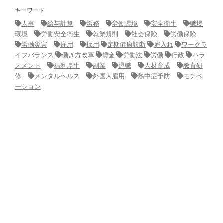
キーワード
人事
給与計算
労務
労働環境
安全衛生
職場
環境
労働安全衛生
就業規則
社会保険
労働保険
労働災害
雇用
採用
定期健康診断
雇入れ
ワークラ
イフバランス
働き方改革
賃金
労働法
労働
行政
ハラ
スメント
福利厚生
副業
退職
人材育成
教育研
修
メンタルヘルス
外国人雇用
熱中症予防
モチベ
ーション