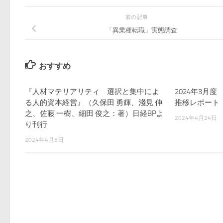
前の記事
「異業種転職」実態調査
おすすめ
『人材マテリアリティ 選択と集中によ
2024年3月
る人的資本経営』（久保田 勇輝、淺見 伸
推移レポート
之、佐藤 一樹、細田 俊之：著）日経BPよ
2024年4月24日
り刊行
2024年4月5日