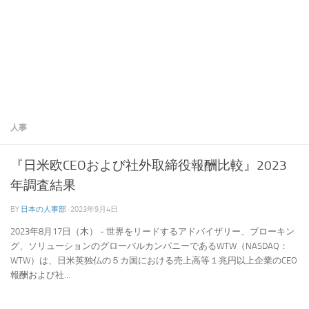
人事
『日米欧CEOおよび社外取締役報酬比較』2023
年調査結果
BY
日本の人事部
·
2023年9月4日
2023年8月17日（木） - 世界をリードするアドバイザリー、ブローキン
グ、ソリューションのグローバルカンパニーであるWTW（NASDAQ：
WTW）は、日米英独仏の５カ国における売上高等１兆円以上企業のCEO
報酬および社...