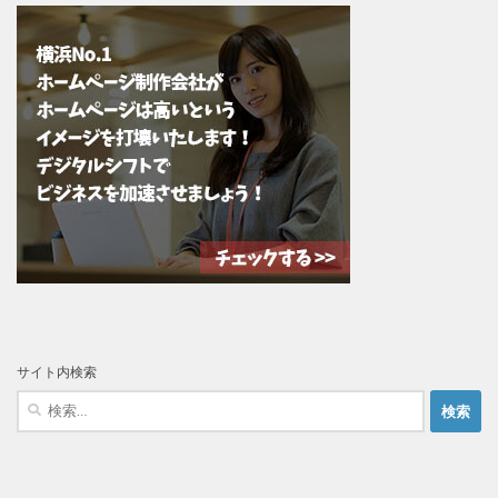
サイト内検索
検
索: