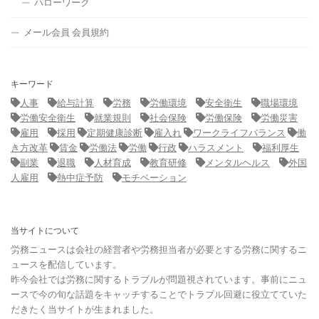
ハローワーク
メール会員 会員規約
キーワード
人事
給与計算
労務
労働環境
安全衛生
職場環境
労働安全衛生
就業規則
社会保険
労働保険
労働災害
雇用
採用
定期健康診断
雇入れ
ワークライフバランス
働
き方改革
賃金
労働法
労働
行政
ハラスメント
福利厚生
副業
退職
人材育成
教育研修
メンタルヘルス
外国
人雇用
熱中症予防
モチベーション
当サイトについて
労務ニュースは会社の経営者や労務担当者が必要とする労務に関するニ
ュースを配信しています。
昨今会社では労務に関するトラブルが問題視されています。事前にニュ
ースで今の旬な話題をキャッチすることでトラブル回避に役立てていた
だきたく当サイトが生まれました。