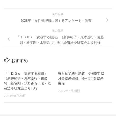
次の記事
2023年「女性管理職に関するアンケート」調査
前の記事
『ＩＤＧｓ 変容する組織』（新井範子・鬼木基行・佐藤
彰・新宅剛・水野みち：著）経済法令研究会より刊行
おすすめ
『ＩＤＧｓ 変容する組織』
毎月勤労統計調査 令和5年12
（新井範子・鬼木基行・佐藤
月分結果確報、令和5年分結果
彰・新宅剛・水野みち：著）経
確報
済法令研究会より刊行
2024年2月28日
2023年8月29日