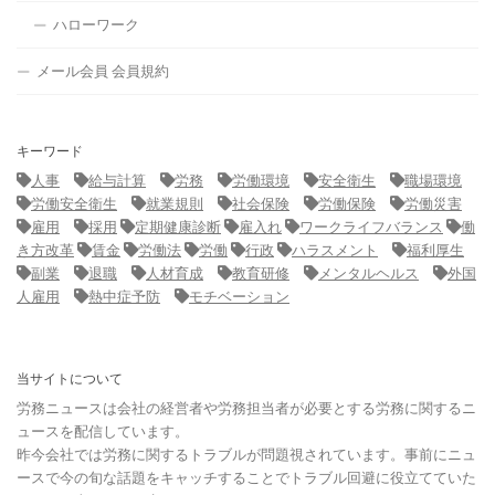
ハローワーク
メール会員 会員規約
キーワード
人事
給与計算
労務
労働環境
安全衛生
職場環境
労働安全衛生
就業規則
社会保険
労働保険
労働災害
雇用
採用
定期健康診断
雇入れ
ワークライフバランス
働
き方改革
賃金
労働法
労働
行政
ハラスメント
福利厚生
副業
退職
人材育成
教育研修
メンタルヘルス
外国
人雇用
熱中症予防
モチベーション
当サイトについて
労務ニュースは会社の経営者や労務担当者が必要とする労務に関するニ
ュースを配信しています。
昨今会社では労務に関するトラブルが問題視されています。事前にニュ
ースで今の旬な話題をキャッチすることでトラブル回避に役立てていた