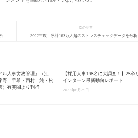
次の記事
析
2022年度、累計163万人超のストレスチェックデータを分析
アル人事労務管理』（江
【採用人事198名に大調査！】25卒
岸野 早希・西村 純・松
インターン最新動向レポート
著）有斐閣より刊行
2023年8月25日