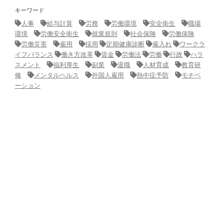
キーワード
人事
給与計算
労務
労働環境
安全衛生
職場
環境
労働安全衛生
就業規則
社会保険
労働保険
労働災害
雇用
採用
定期健康診断
雇入れ
ワークラ
イフバランス
働き方改革
賃金
労働法
労働
行政
ハラ
スメント
福利厚生
副業
退職
人材育成
教育研
修
メンタルヘルス
外国人雇用
熱中症予防
モチベ
ーション