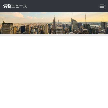
労務ニュース
コンテンツへスキップ