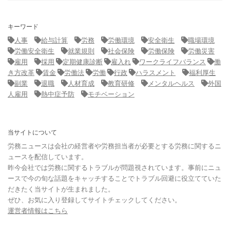
キーワード
人事
給与計算
労務
労働環境
安全衛生
職場環境
労働安全衛生
就業規則
社会保険
労働保険
労働災害
雇用
採用
定期健康診断
雇入れ
ワークライフバランス
働
き方改革
賃金
労働法
労働
行政
ハラスメント
福利厚生
副業
退職
人材育成
教育研修
メンタルヘルス
外国
人雇用
熱中症予防
モチベーション
当サイトについて
労務ニュースは会社の経営者や労務担当者が必要とする労務に関するニ
ュースを配信しています。
昨今会社では労務に関するトラブルが問題視されています。事前にニュ
ースで今の旬な話題をキャッチすることでトラブル回避に役立てていた
だきたく当サイトが生まれました。
ぜひ、お気に入り登録してサイトチェックしてください。
運営者情報はこちら