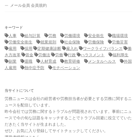
メール会員 会員規約
キーワード
人事
給与計算
労務
労働環境
安全衛生
職場環境
労働安全衛生
就業規則
社会保険
労働保険
労働災害
雇用
採用
定期健康診断
雇入れ
ワークライフバランス
働
き方改革
賃金
労働法
労働
行政
ハラスメント
福利厚生
副業
退職
人材育成
教育研修
メンタルヘルス
外国
人雇用
熱中症予防
モチベーション
当サイトについて
労務ニュースは会社の経営者や労務担当者が必要とする労務に関するニ
ュースを配信しています。
昨今会社では労務に関するトラブルが問題視されています。事前にニュ
ースで今の旬な話題をキャッチすることでトラブル回避に役立てていた
だきたく当サイトが生まれました。
ぜひ、お気に入り登録してサイトチェックしてください。