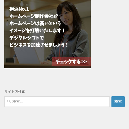
サイト内検索
検
索: