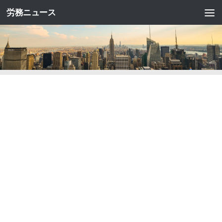
労務ニュース
コンテンツへスキップ