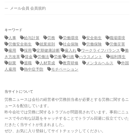
メール会員 会員規約
キーワード
人事
給与計算
労務
労働環境
安全衛生
職場環境
労働安全衛生
就業規則
社会保険
労働保険
労働災害
雇用
採用
定期健康診断
雇入れ
ワークライフバランス
働
き方改革
賃金
労働法
労働
行政
ハラスメント
福利厚生
副業
退職
人材育成
教育研修
メンタルヘルス
外国
人雇用
熱中症予防
モチベーション
当サイトについて
労務ニュースは会社の経営者や労務担当者が必要とする労務に関するニ
ュースを配信しています。
昨今会社では労務に関するトラブルが問題視されています。事前にニュ
ースで今の旬な話題をキャッチすることでトラブル回避に役立てていた
だきたく当サイトが生まれました。
ぜひ、お気に入り登録してサイトチェックしてください。