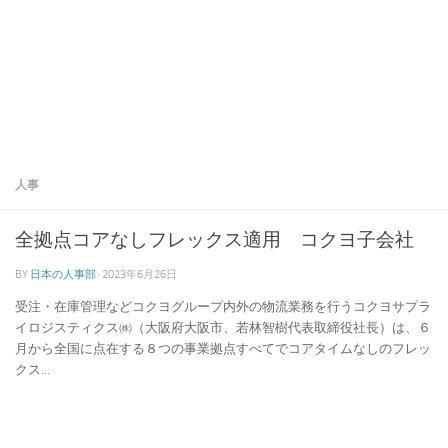
人事
全拠点コアなしフレックス適用 コクヨ子会社
BY
日本の人事部
·
2023年6月26日
受注・在庫管理などコクヨグループ内外の物流業務を行うコクヨサプラ
イロジスティクス㈱（大阪府大阪市、若林智樹代表取締役社長）は、６
月から全国に点在する８つの事業拠点すべてでコアタイムなしのフレッ
クス...