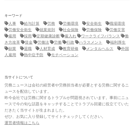
キーワード
人事
給与計算
労務
労働環境
安全衛生
職場環境
労働安全衛生
就業規則
社会保険
労働保険
労働災害
雇用
採用
定期健康診断
雇入れ
ワークライフバランス
働
き方改革
賃金
労働法
労働
行政
ハラスメント
福利厚生
副業
退職
人材育成
教育研修
メンタルヘルス
外国
人雇用
熱中症予防
モチベーション
当サイトについて
労務ニュースは会社の経営者や労務担当者が必要とする労務に関するニ
ュースを配信しています。
昨今会社では労務に関するトラブルが問題視されています。事前にニュ
ースで今の旬な話題をキャッチすることでトラブル回避に役立てていた
だきたく当サイトが生まれました。
ぜひ、お気に入り登録してサイトチェックしてください。
運営者情報はこちら