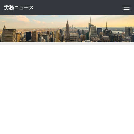
労務ニュース
コンテンツへスキップ