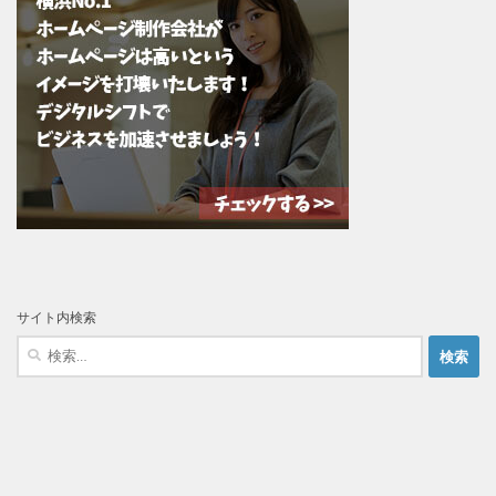
サイト内検索
検
索: