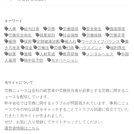
キーワード
人事
給与計算
労務
労働環境
安全衛生
職場環境
労働安全衛生
就業規則
社会保険
労働保険
労働災害
雇用
採用
定期健康診断
雇入れ
ワークライフバランス
働
き方改革
賃金
労働法
労働
行政
ハラスメント
福利厚生
副業
退職
人材育成
教育研修
メンタルヘルス
外国
人雇用
熱中症予防
モチベーション
当サイトについて
労務ニュースは会社の経営者や労務担当者が必要とする労務に関するニ
ュースを配信しています。
昨今会社では労務に関するトラブルが問題視されています。事前にニュ
ースで今の旬な話題をキャッチすることでトラブル回避に役立てていた
だきたく当サイトが生まれました。
ぜひ、お気に入り登録してサイトチェックしてください。
運営者情報はこちら