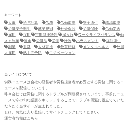
キーワード
人事
給与計算
労務
労働環境
安全衛生
職場環境
労働安全衛生
就業規則
社会保険
労働保険
労働災害
雇用
採用
定期健康診断
雇入れ
ワークライフバランス
働
き方改革
賃金
労働法
労働
行政
ハラスメント
福利厚生
副業
退職
人材育成
教育研修
メンタルヘルス
外国
人雇用
熱中症予防
モチベーション
当サイトについて
労務ニュースは会社の経営者や労務担当者が必要とする労務に関するニ
ュースを配信しています。
昨今会社では労務に関するトラブルが問題視されています。事前にニュ
ースで今の旬な話題をキャッチすることでトラブル回避に役立てていた
だきたく当サイトが生まれました。
ぜひ、お気に入り登録してサイトチェックしてください。
運営者情報はこちら